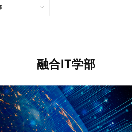
部
融合IT学部